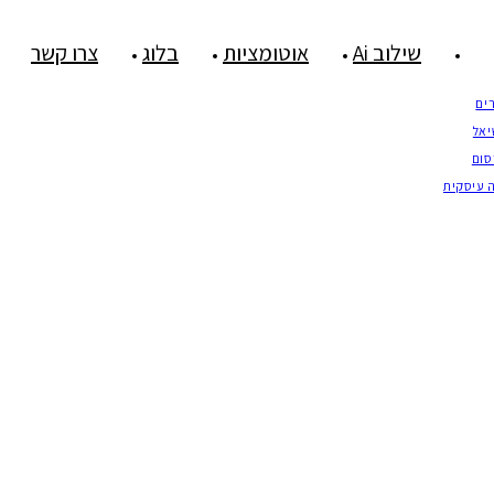
שילוב Ai
אוטומציות
בלוג
צרו קשר
ים
יאל
סום
 עיסקית